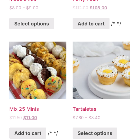
$
8.00
–
$
9.00
$
112.00
$
108.00
Select options
Add to cart
/* */
Mix 25 Minis
Tartaletas
$
11.50
$
11.00
$
7.80
–
$
8.40
Add to cart
/* */
Select options