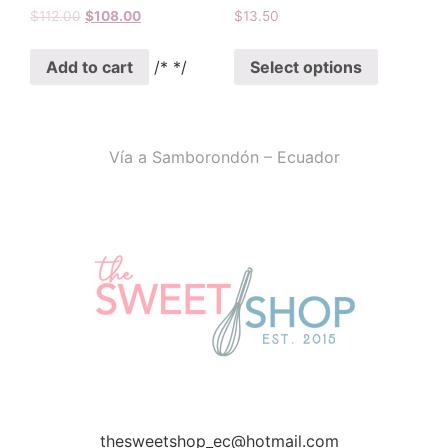
$
112.00
$
108.00
$
13.50
Add to cart
/* */
Select options
Vía a Samborondón – Ecuador
thesweetshop_ec@hotmail.com