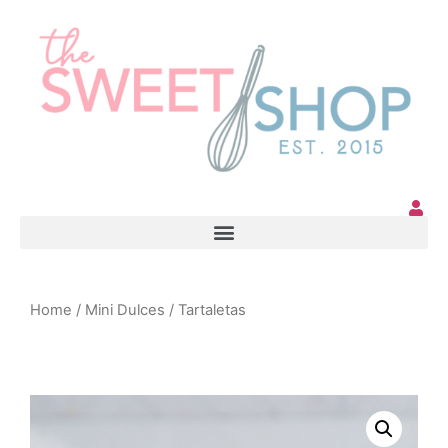
Home
/
Mini Dulces
/ Tartaletas