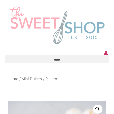
Home
/
Mini Dulces
/ Pirineos