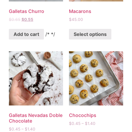
Galletas Churro
Macarons
$
0.65
$
0.55
$
45.00
Add to cart
/* */
Select options
Galletas Nevadas Doble
Chocochips
Chocolate
$
0.45
–
$
1.40
$
0.45
–
$
1.40