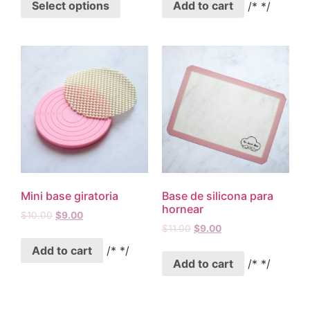
Select options
Add to cart
/* */
Mini base giratoria
Base de silicona para
hornear
$
10.00
$
9.00
$
11.00
$
9.00
Add to cart
/* */
Add to cart
/* */